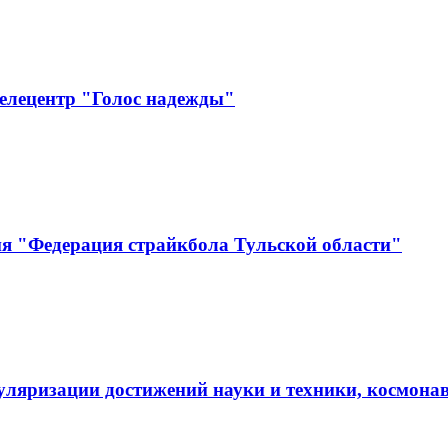
елецентр "Голос надежды"
ия "Федерация страйкбола Тульской области"
пуляризации достижений науки и техники, косм