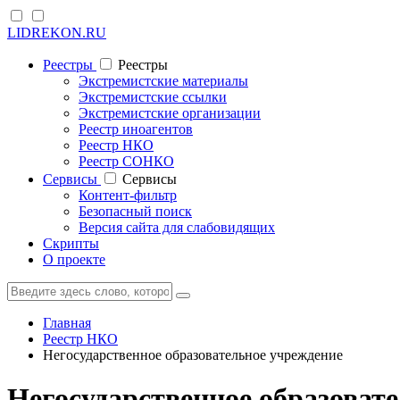
LIDREKON.RU
Реестры
Реестры
Экстремистские материалы
Экстремистские ссылки
Экстремистские организации
Реестр иноагентов
Реестр НКО
Реестр СОНКО
Cервисы
Cервисы
Контент-фильтр
Безопасный поиск
Версия сайта для слабовидящих
Скрипты
О проекте
Главная
Реестр НКО
Негосударственное образовательное учреждение
Негосударственное образоват