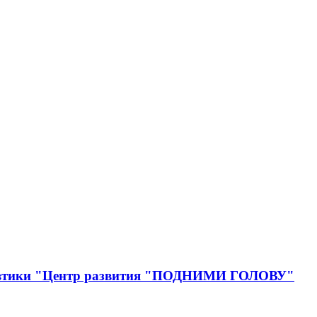
онавтики "Центр развития "ПОДНИМИ ГОЛОВУ"