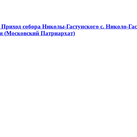
Приход собора Николы-Гастунского с. Николо-Гас
и (Московский Патриархат)