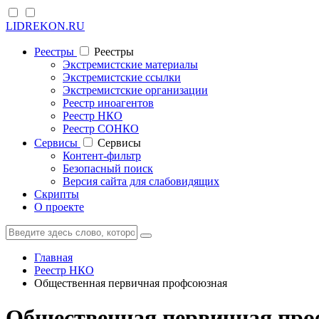
LIDREKON.RU
Реестры
Реестры
Экстремистские материалы
Экстремистские ссылки
Экстремистские организации
Реестр иноагентов
Реестр НКО
Реестр СОНКО
Cервисы
Cервисы
Контент-фильтр
Безопасный поиск
Версия сайта для слабовидящих
Скрипты
О проекте
Главная
Реестр НКО
Общественная первичная профсоюзная
Общественная первичная про