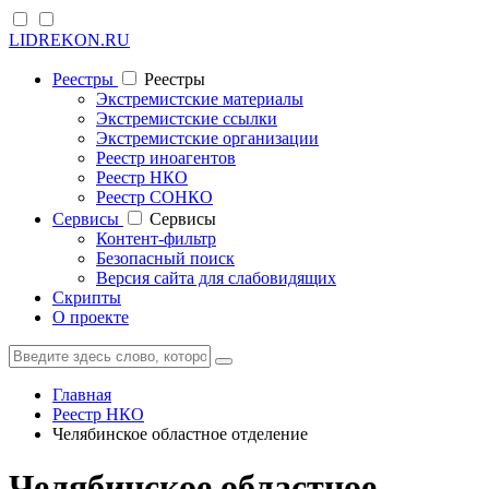
LIDREKON.RU
Реестры
Реестры
Экстремистские материалы
Экстремистские ссылки
Экстремистские организации
Реестр иноагентов
Реестр НКО
Реестр СОНКО
Cервисы
Cервисы
Контент-фильтр
Безопасный поиск
Версия сайта для слабовидящих
Скрипты
О проекте
Главная
Реестр НКО
Челябинское областное отделение
Челябинское областное