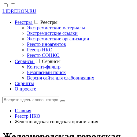
LIDREKON.RU
Реестры
Реестры
Экстремистские материалы
Экстремистские ссылки
Экстремистские организации
Реестр иноагентов
Реестр НКО
Реестр СОНКО
Cервисы
Cервисы
Контент-фильтр
Безопасный поиск
Версия сайта для слабовидящих
Скрипты
О проекте
Главная
Реестр НКО
Железноводская городская организация
Железноводская городская