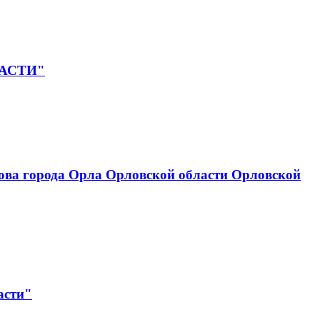
ЛАСТИ"
ова города Орла Орловской области Орловской
асти"