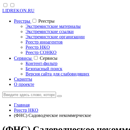
LIDREKON.RU
Реестры
Реестры
Экстремистские материалы
Экстремистские ссылки
Экстремистские организации
Реестр иноагентов
Реестр НКО
Реестр СОНКО
Cервисы
Cервисы
Контент-фильтр
Безопасный поиск
Версия сайта для слабовидящих
Скрипты
О проекте
Главная
Реестр НКО
(ФНС) Садоводческое некоммерческое
(ФНС) Садоводческое некомме