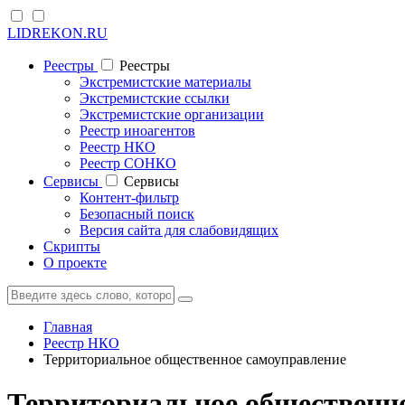
LIDREKON.RU
Реестры
Реестры
Экстремистские материалы
Экстремистские ссылки
Экстремистские организации
Реестр иноагентов
Реестр НКО
Реестр СОНКО
Cервисы
Cервисы
Контент-фильтр
Безопасный поиск
Версия сайта для слабовидящих
Скрипты
О проекте
Главная
Реестр НКО
Территориальное общественное самоуправление
Территориальное общественно