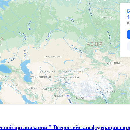
нной организации " Всероссийская федерация гир