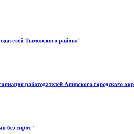
тодателей Тымовского района"
социация работодателей Анивского городского ок
н без сирот"