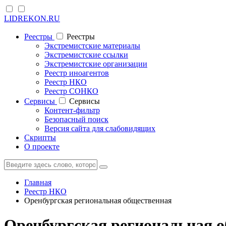
LIDREKON.RU
Реестры
Реестры
Экстремистские материалы
Экстремистские ссылки
Экстремистские организации
Реестр иноагентов
Реестр НКО
Реестр СОНКО
Cервисы
Cервисы
Контент-фильтр
Безопасный поиск
Версия сайта для слабовидящих
Скрипты
О проекте
Главная
Реестр НКО
Оренбургская региональная общественная
Оренбургская региональная о