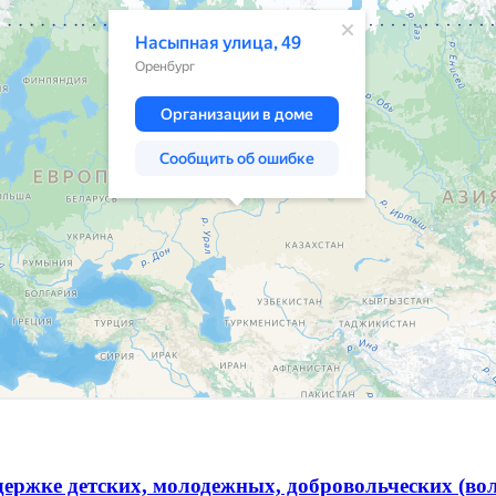
ержке детских, молодежных, добровольческих (во