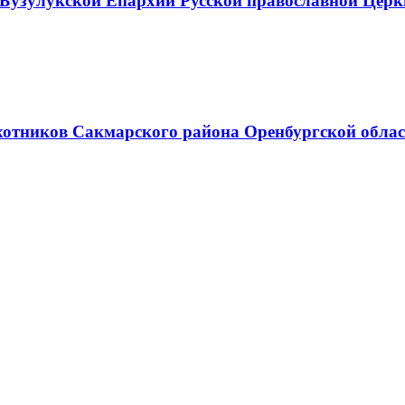
 Бузулукской Епархии Русской православной Церк
хотников Сакмарского района Оренбургской обла