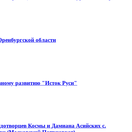
Оренбургской области
вному развитию "Исток Руси"
удотворцев Космы и Дамиана Асийских с.