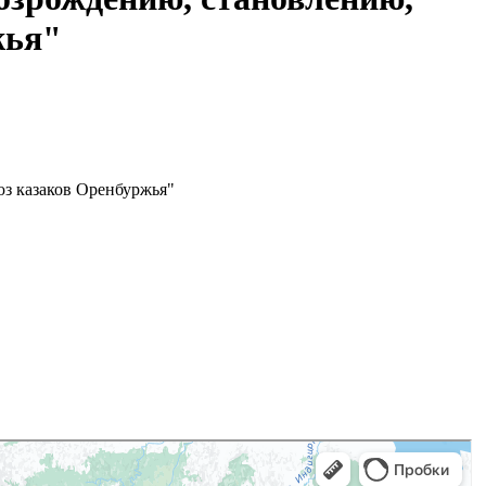
жья"
юз казаков Оренбуржья"