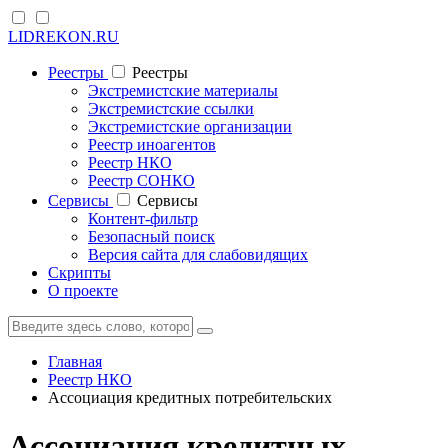
LIDREKON.RU
Реестры
Реестры
Экстремистские материалы
Экстремистские ссылки
Экстремистские организации
Реестр иноагентов
Реестр НКО
Реестр СОНКО
Cервисы
Cервисы
Контент-фильтр
Безопасный поиск
Версия сайта для слабовидящих
Скрипты
О проекте
Главная
Реестр НКО
Ассоциация кредитных потребительских
Ассоциация кредитных