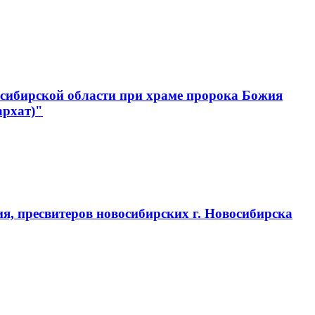
сибирской области при храме пророка Божия
архат)"
, пресвитеров новосибирских г. Новосибирска