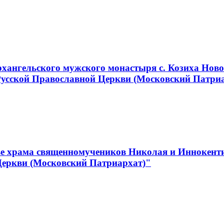
хангельского мужского монастыря с. Козиха Ново
Русской Православной Церкви (Московский Патри
е храма священномучеников Николая и Иннокентия
Церкви (Московский Патриархат)"