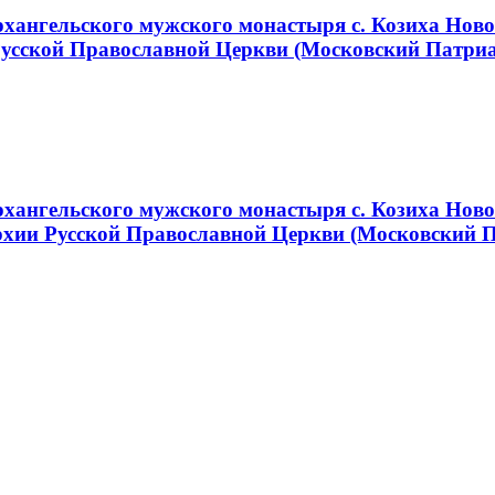
ангельского мужского монастыря с. Козиха Новос
Русской Православной Церкви (Московский Патри
хангельского мужского монастыря с. Козиха Ново
хии Русской Православной Церкви (Московский 