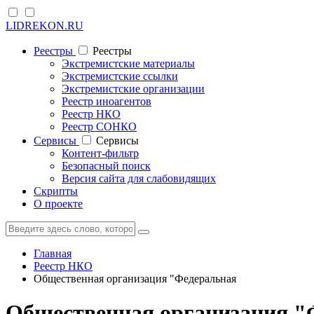
LIDREKON.RU
Реестры
Реестры
Экстремистские материалы
Экстремистские ссылки
Экстремистские организации
Реестр иноагентов
Реестр НКО
Реестр СОНКО
Cервисы
Cервисы
Контент-фильтр
Безопасный поиск
Версия сайта для слабовидящих
Скрипты
О проекте
Главная
Реестр НКО
Общественная организация "Федеральная
Общественная организация "