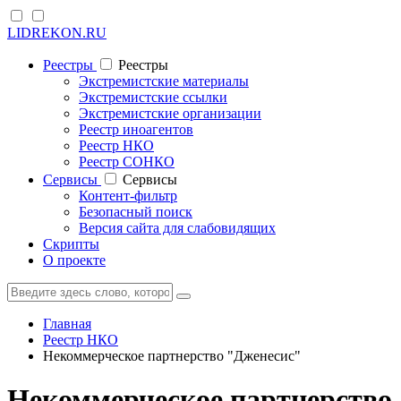
LIDREKON.RU
Реестры
Реестры
Экстремистские материалы
Экстремистские ссылки
Экстремистские организации
Реестр иноагентов
Реестр НКО
Реестр СОНКО
Cервисы
Cервисы
Контент-фильтр
Безопасный поиск
Версия сайта для слабовидящих
Скрипты
О проекте
Главная
Реестр НКО
Некоммерческое партнерство "Дженесис"
Некоммерческое партнерство