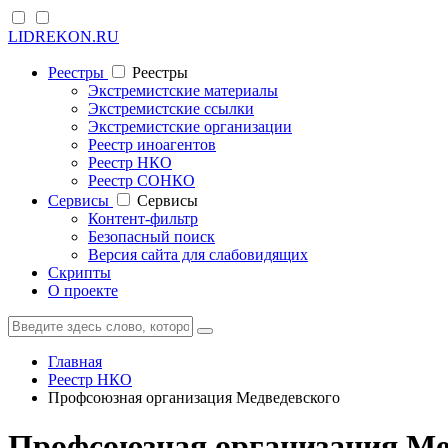
LIDREKON.RU
Реестры
Реестры
Экстремистские материалы
Экстремистские ссылки
Экстремистские организации
Реестр иноагентов
Реестр НКО
Реестр СОНКО
Cервисы
Cервисы
Контент-фильтр
Безопасный поиск
Версия сайта для слабовидящих
Скрипты
О проекте
Главная
Реестр НКО
Профсоюзная организация Медведевского
Профсоюзная организация Мед