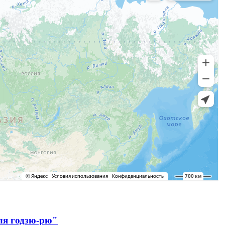
ля годзю-рю"