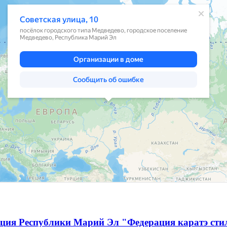
ация Республики Марий Эл "Федерация каратэ сти