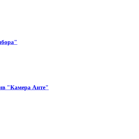
ыбора"
ив "Камера Анте"