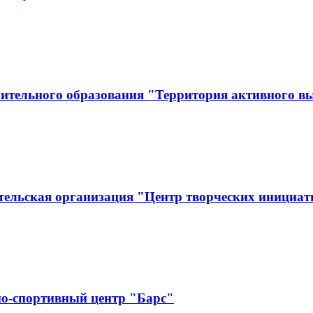
ительного образования "Территория активного в
тельская организация "Центр творческих инициат
о-спортивный центр "Барс"