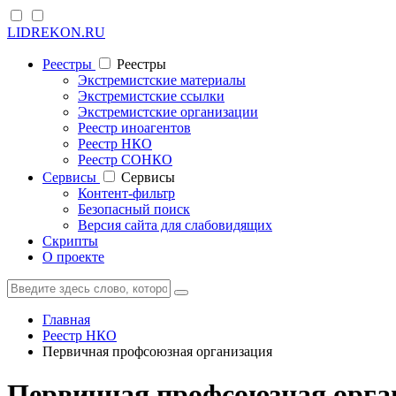
LIDREKON.RU
Реестры
Реестры
Экстремистские материалы
Экстремистские ссылки
Экстремистские организации
Реестр иноагентов
Реестр НКО
Реестр СОНКО
Cервисы
Cервисы
Контент-фильтр
Безопасный поиск
Версия сайта для слабовидящих
Скрипты
О проекте
Главная
Реестр НКО
Первичная профсоюзная организация
Первичная профсоюзная орга