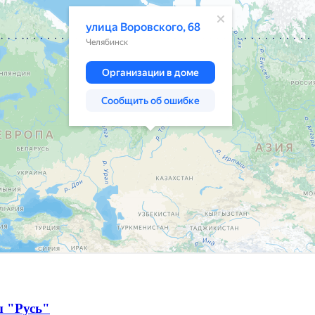
ы "Русь"