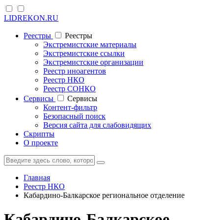
LIDREKON.RU
Реестры
Реестры
Экстремистские материалы
Экстремистские ссылки
Экстремистские организации
Реестр иноагентов
Реестр НКО
Реестр СОНКО
Cервисы
Cервисы
Контент-фильтр
Безопасный поиск
Версия сайта для слабовидящих
Скрипты
О проекте
Главная
Реестр НКО
Кабардино-Балкарское региональное отделение
Кабардино-Балкарское