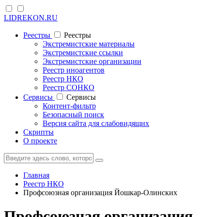
LIDREKON.RU
Реестры
Реестры
Экстремистские материалы
Экстремистские ссылки
Экстремистские организации
Реестр иноагентов
Реестр НКО
Реестр СОНКО
Cервисы
Cервисы
Контент-фильтр
Безопасный поиск
Версия сайта для слабовидящих
Скрипты
О проекте
Главная
Реестр НКО
Профсоюзная организация Йошкар-Олинских
Профсоюзная организация