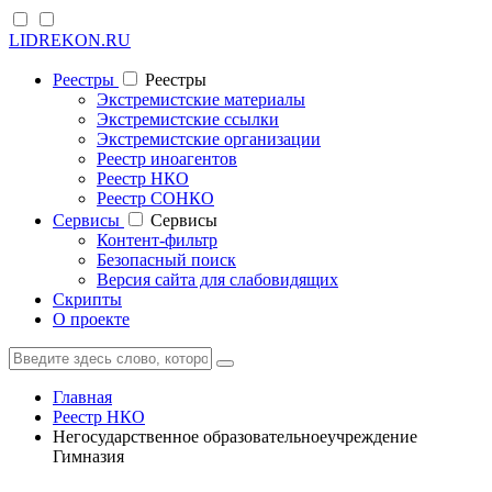
LIDREKON.RU
Реестры
Реестры
Экстремистские материалы
Экстремистские ссылки
Экстремистские организации
Реестр иноагентов
Реестр НКО
Реестр СОНКО
Cервисы
Cервисы
Контент-фильтр
Безопасный поиск
Версия сайта для слабовидящих
Скрипты
О проекте
Главная
Реестр НКО
Негосударственное образовательноеучреждение
Гимназия