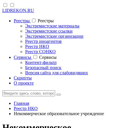
LIDREKON.RU
Реестры
Реестры
Экстремистские материалы
Экстремистские ссылки
Экстремистские организации
Реестр иноагентов
Реестр НКО
Реестр СОНКО
Cервисы
Cервисы
Контент-фильтр
Безопасный поиск
Версия сайта для слабовидящих
Скрипты
О проекте
Главная
Реестр НКО
Некоммерческое образовательное учреждение
Некоммерческое