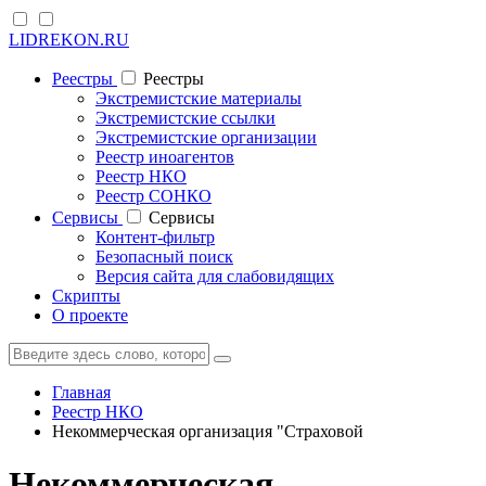
LIDREKON.RU
Реестры
Реестры
Экстремистские материалы
Экстремистские ссылки
Экстремистские организации
Реестр иноагентов
Реестр НКО
Реестр СОНКО
Cервисы
Cервисы
Контент-фильтр
Безопасный поиск
Версия сайта для слабовидящих
Скрипты
О проекте
Главная
Реестр НКО
Некоммерческая организация "Страховой
Некоммерческая