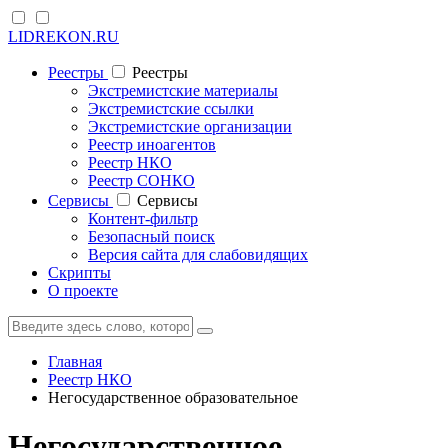
LIDREKON.RU
Реестры
Реестры
Экстремистские материалы
Экстремистские ссылки
Экстремистские организации
Реестр иноагентов
Реестр НКО
Реестр СОНКО
Cервисы
Cервисы
Контент-фильтр
Безопасный поиск
Версия сайта для слабовидящих
Скрипты
О проекте
Главная
Реестр НКО
Негосударственное образовательное
Негосударственное