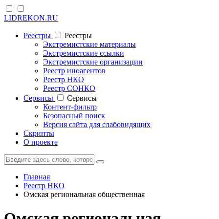
LIDREKON.RU
Реестры
Реестры
Экстремистские материалы
Экстремистские ссылки
Экстремистские организации
Реестр иноагентов
Реестр НКО
Реестр СОНКО
Cервисы
Cервисы
Контент-фильтр
Безопасный поиск
Версия сайта для слабовидящих
Скрипты
О проекте
Главная
Реестр НКО
Омская региональная общественная
Омская региональная