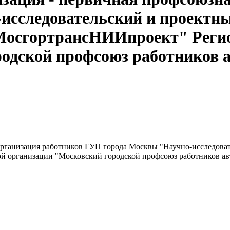
сследовательский и проектны
МосгортрансНИИпроект" Реги
одской профсоюз работников 
организация работников ГУП города Москвы "Научно-исследоват
организации "Московский городской профсоюз работников авт