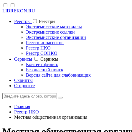
LIDREKON.RU
Реестры
Реестры
Экстремистские материалы
Экстремистские ссылки
Экстремистские организации
Реестр иноагентов
Реестр НКО
Реестр СОНКО
Cервисы
Cервисы
Контент-фильтр
Безопасный поиск
Версия сайта для слабовидящих
Скрипты
О проекте
Главная
Реестр НКО
Местная общественная организация
Местная общественная органи