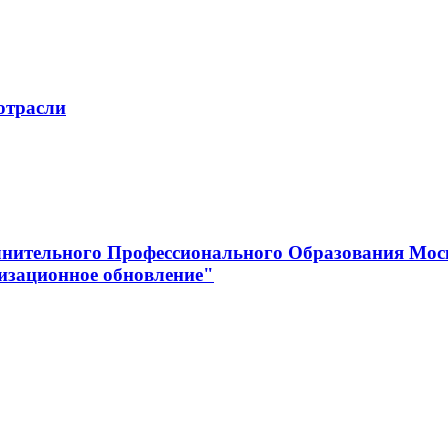
отрасли
нительного Профессионального Образования Мос
изационное обновление"