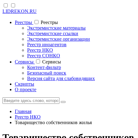
LIDREKON.RU
Реестры
Реестры
Экстремистские материалы
Экстремистские ссылки
Экстремистские организации
Реестр иноагентов
Реестр НКО
Реестр СОНКО
Cервисы
Cервисы
Контент-фильтр
Безопасный поиск
Версия сайта для слабовидящих
Скрипты
О проекте
Главная
Реестр НКО
Товарищество собственников жилья
Товарищество собственников