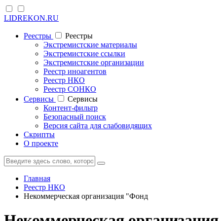
LIDREKON.RU
Реестры
Реестры
Экстремистские материалы
Экстремистские ссылки
Экстремистские организации
Реестр иноагентов
Реестр НКО
Реестр СОНКО
Cервисы
Cервисы
Контент-фильтр
Безопасный поиск
Версия сайта для слабовидящих
Скрипты
О проекте
Главная
Реестр НКО
Некоммерческая организация "Фонд
Некоммерческая организация