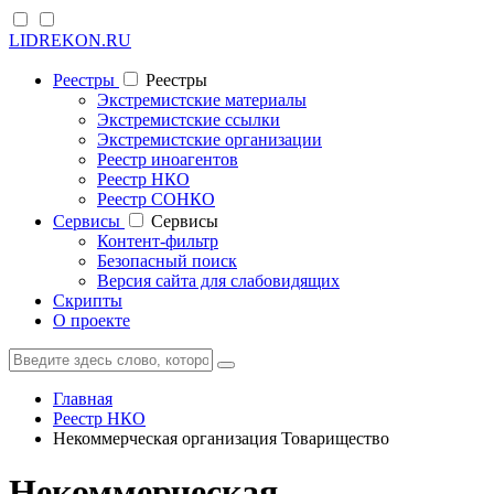
LIDREKON.RU
Реестры
Реестры
Экстремистские материалы
Экстремистские ссылки
Экстремистские организации
Реестр иноагентов
Реестр НКО
Реестр СОНКО
Cервисы
Cервисы
Контент-фильтр
Безопасный поиск
Версия сайта для слабовидящих
Скрипты
О проекте
Главная
Реестр НКО
Некоммерческая организация Товарищество
Некоммерческая