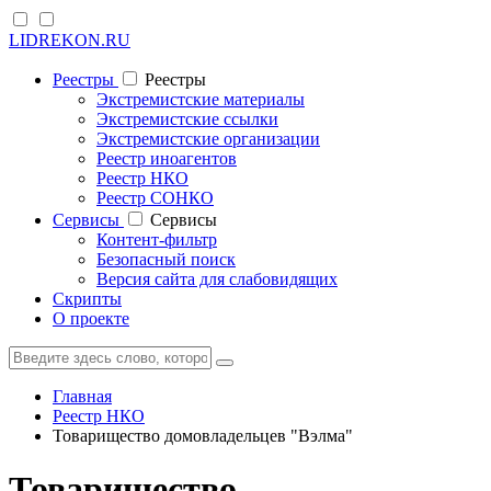
LIDREKON.RU
Реестры
Реестры
Экстремистские материалы
Экстремистские ссылки
Экстремистские организации
Реестр иноагентов
Реестр НКО
Реестр СОНКО
Cервисы
Cервисы
Контент-фильтр
Безопасный поиск
Версия сайта для слабовидящих
Скрипты
О проекте
Главная
Реестр НКО
Товарищество домовладельцев "Вэлма"
Товарищество