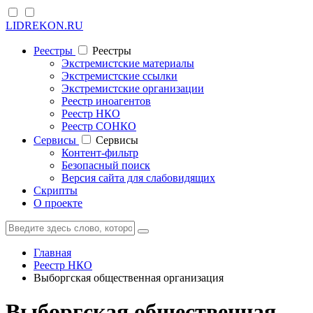
LIDREKON.RU
Реестры
Реестры
Экстремистские материалы
Экстремистские ссылки
Экстремистские организации
Реестр иноагентов
Реестр НКО
Реестр СОНКО
Cервисы
Cервисы
Контент-фильтр
Безопасный поиск
Версия сайта для слабовидящих
Скрипты
О проекте
Главная
Реестр НКО
Выборгская общественная организация
Выборгская общественная