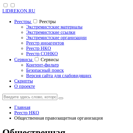
LIDREKON.RU
Реестры
Реестры
Экстремистские материалы
Экстремистские ссылки
Экстремистские организации
Реестр иноагентов
Реестр НКО
Реестр СОНКО
Cервисы
Cервисы
Контент-фильтр
Безопасный поиск
Версия сайта для слабовидящих
Скрипты
О проекте
Главная
Реестр НКО
Общественная правозащитная организация
Общественная