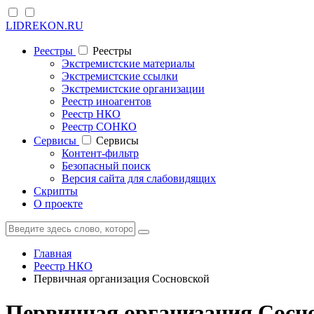
LIDREKON.RU
Реестры
Реестры
Экстремистские материалы
Экстремистские ссылки
Экстремистские организации
Реестр иноагентов
Реестр НКО
Реестр СОНКО
Cервисы
Cервисы
Контент-фильтр
Безопасный поиск
Версия сайта для слабовидящих
Скрипты
О проекте
Главная
Реестр НКО
Первичная организация Сосновской
Первичная организация Сосн