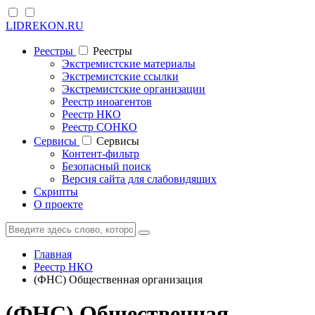
LIDREKON.RU
Реестры
Реестры
Экстремистские материалы
Экстремистские ссылки
Экстремистские организации
Реестр иноагентов
Реестр НКО
Реестр СОНКО
Cервисы
Cервисы
Контент-фильтр
Безопасный поиск
Версия сайта для слабовидящих
Скрипты
О проекте
Главная
Реестр НКО
(ФНС) Общественная организация
(ФНС) Общественная