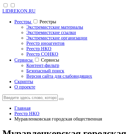
LIDREKON.RU
Реестры
Реестры
Экстремистские материалы
Экстремистские ссылки
Экстремистские организации
Реестр иноагентов
Реестр НКО
Реестр СОНКО
Cервисы
Cервисы
Контент-фильтр
Безопасный поиск
Версия сайта для слабовидящих
Скрипты
О проекте
Главная
Реестр НКО
Муравленковская городская общественная
Муравленковская городская