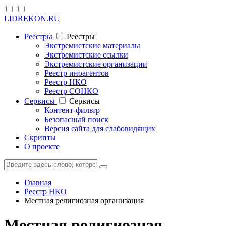
LIDREKON.RU
Реестры
Реестры
Экстремистские материалы
Экстремистские ссылки
Экстремистские организации
Реестр иноагентов
Реестр НКО
Реестр СОНКО
Cервисы
Cервисы
Контент-фильтр
Безопасный поиск
Версия сайта для слабовидящих
Скрипты
О проекте
Главная
Реестр НКО
Местная религиозная организация
Местная религиозная