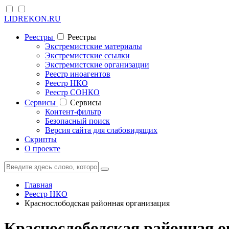
LIDREKON.RU
Реестры
Реестры
Экстремистские материалы
Экстремистские ссылки
Экстремистские организации
Реестр иноагентов
Реестр НКО
Реестр СОНКО
Cервисы
Cервисы
Контент-фильтр
Безопасный поиск
Версия сайта для слабовидящих
Скрипты
О проекте
Главная
Реестр НКО
Краснослободская районная организация
Краснослободская районная о