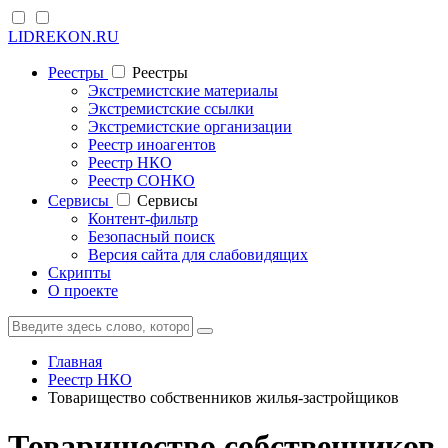
LIDREKON.RU
Реестры
Реестры
Экстремистские материалы
Экстремистские ссылки
Экстремистские организации
Реестр иноагентов
Реестр НКО
Реестр СОНКО
Cервисы
Cервисы
Контент-фильтр
Безопасный поиск
Версия сайта для слабовидящих
Скрипты
О проекте
Главная
Реестр НКО
Товарищество собственников жилья-застройщиков
Товарищество собственников