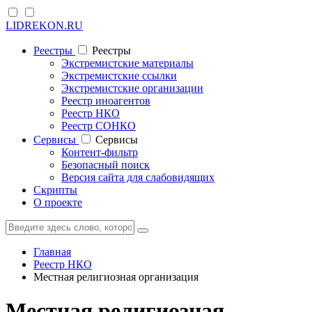
LIDREKON.RU
Реестры
Реестры
Экстремистские материалы
Экстремистские ссылки
Экстремистские организации
Реестр иноагентов
Реестр НКО
Реестр СОНКО
Cервисы
Cервисы
Контент-фильтр
Безопасный поиск
Версия сайта для слабовидящих
Скрипты
О проекте
Главная
Реестр НКО
Местная религиозная организация
Местная религиозная