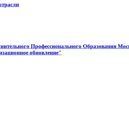
отрасли
нительного Профессионального Образования Мос
изационное обновление"