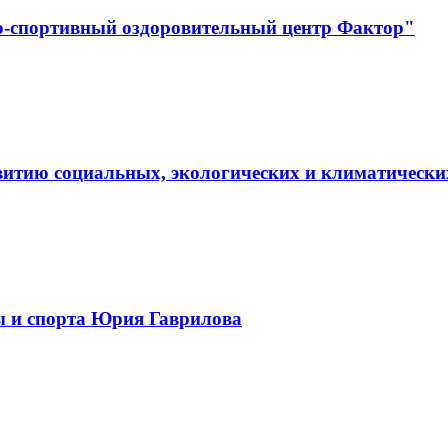
о-спортивный оздоровительный центр Фактор"
витию социальных, экологических и климатически
ы и спорта Юрия Гаврилова