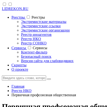
LIDREKON.RU
Реестры
Реестры
Экстремистские материалы
Экстремистские ссылки
Экстремистские организации
Реестр иноагентов
Реестр НКО
Реестр СОНКО
Cервисы
Cервисы
Контент-фильтр
Безопасный поиск
Версия сайта для слабовидящих
Скрипты
О проекте
Главная
Реестр НКО
Первичная профсоюзная общественная
Первичная профсоюзная общ