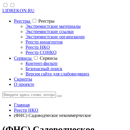
LIDREKON.RU
Реестры
Реестры
Экстремистские материалы
Экстремистские ссылки
Экстремистские организации
Реестр иноагентов
Реестр НКО
Реестр СОНКО
Cервисы
Cервисы
Контент-фильтр
Безопасный поиск
Версия сайта для слабовидящих
Скрипты
О проекте
Главная
Реестр НКО
(ФНС) Садоводческое некоммерческое
(ФНС) Садоводческое