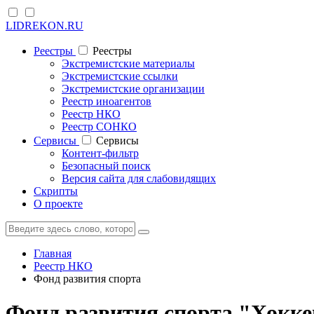
LIDREKON.RU
Реестры
Реестры
Экстремистские материалы
Экстремистские ссылки
Экстремистские организации
Реестр иноагентов
Реестр НКО
Реестр СОНКО
Cервисы
Cервисы
Контент-фильтр
Безопасный поиск
Версия сайта для слабовидящих
Скрипты
О проекте
Главная
Реестр НКО
Фонд развития спорта
Фонд развития спорта "Хокк