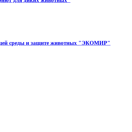
иют для диких животных"
ющей среды и защите животных "ЭКОМИР"