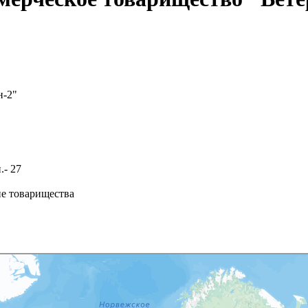
н-2"
.- 27
ие товарищества