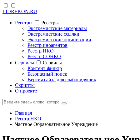
LIDREKON.RU
Реестры
Реестры
Экстремистские материалы
Экстремистские ссылки
Экстремистские организации
Реестр иноагентов
Реестр НКО
Реестр СОНКО
Cервисы
Cервисы
Контент-фильтр
Безопасный поиск
Версия сайта для слабовидящих
Скрипты
О проекте
Главная
Реестр НКО
Частное Образовательное Учреждение
Частное Образовательное Учр