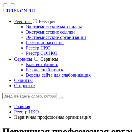
LIDREKON.RU
Реестры
Реестры
Экстремистские материалы
Экстремистские ссылки
Экстремистские организации
Реестр иноагентов
Реестр НКО
Реестр СОНКО
Cервисы
Cервисы
Контент-фильтр
Безопасный поиск
Версия сайта для слабовидящих
Скрипты
О проекте
Главная
Реестр НКО
Первичная профсоюзная организация
Первичная профсоюзная орга