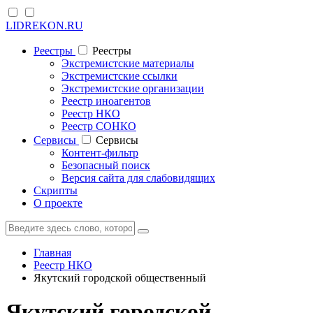
LIDREKON.RU
Реестры
Реестры
Экстремистские материалы
Экстремистские ссылки
Экстремистские организации
Реестр иноагентов
Реестр НКО
Реестр СОНКО
Cервисы
Cервисы
Контент-фильтр
Безопасный поиск
Версия сайта для слабовидящих
Скрипты
О проекте
Главная
Реестр НКО
Якутский городской общественный
Якутский городской