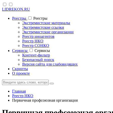
LIDREKON.RU
Реестры
Реестры
Экстремистские материалы
Экстремистские ссылки
Экстремистские организации
Реестр иноагентов
Реестр НКО
Реестр СОНКО
Cервисы
Cервисы
Контент-фильтр
Безопасный поиск
Версия сайта для слабовидящих
Скрипты
О проекте
Главная
Реестр НКО
Первичная профсоюзная организация
Первичная профсоюзная орга