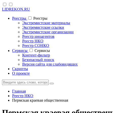
LIDREKON.RU
Реестры
Реестры
Экстремистские материалы
Экстремистские ссылки
Экстремистские организации
Реестр иноагентов
Реестр НКО
Реестр СОНКО
Cервисы
Cервисы
Контент-фильтр
Безопасный поиск
Версия сайта для слабовидящих
Скрипты
О проекте
Главная
Реестр НКО
Пермская краевая общественная
Пермская краевая общественн