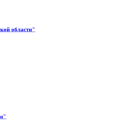
ской области"
ям"