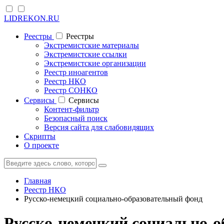
LIDREKON.RU
Реестры
Реестры
Экстремистские материалы
Экстремистские ссылки
Экстремистские организации
Реестр иноагентов
Реестр НКО
Реестр СОНКО
Cервисы
Cервисы
Контент-фильтр
Безопасный поиск
Версия сайта для слабовидящих
Скрипты
О проекте
Главная
Реестр НКО
Русско-немецкий социально-образовательный фонд
Русско-немецкий социально-