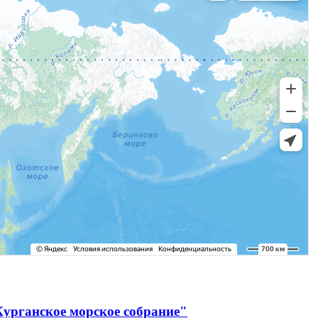
Курганское морское собрание"