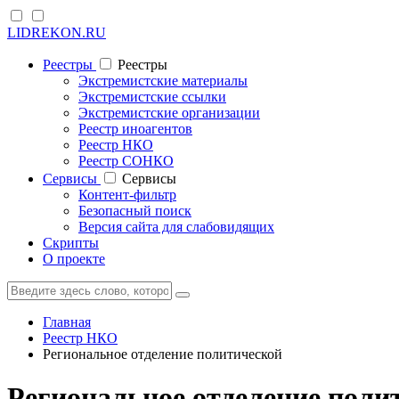
LIDREKON.RU
Реестры
Реестры
Экстремистские материалы
Экстремистские ссылки
Экстремистские организации
Реестр иноагентов
Реестр НКО
Реестр СОНКО
Cервисы
Cервисы
Контент-фильтр
Безопасный поиск
Версия сайта для слабовидящих
Скрипты
О проекте
Главная
Реестр НКО
Региональное отделение политической
Региональное отделение поли