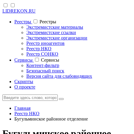
LIDREKON.RU
Реестры
Реестры
Экстремистские материалы
Экстремистские ссылки
Экстремистские организации
Реестр иноагентов
Реестр НКО
Реестр СОНКО
Cервисы
Cервисы
Контент-фильтр
Безопасный поиск
Версия сайта для слабовидящих
Скрипты
О проекте
Главная
Реестр НКО
Бугульминское районное отделение
Бугульминское районное