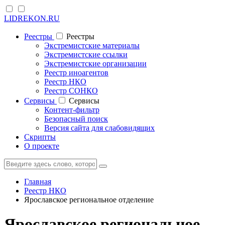
LIDREKON.RU
Реестры
Реестры
Экстремистские материалы
Экстремистские ссылки
Экстремистские организации
Реестр иноагентов
Реестр НКО
Реестр СОНКО
Cервисы
Cервисы
Контент-фильтр
Безопасный поиск
Версия сайта для слабовидящих
Скрипты
О проекте
Главная
Реестр НКО
Ярославское региональное отделение
Ярославское региональное