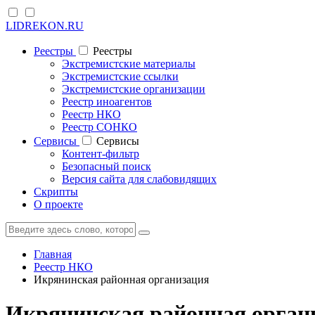
LIDREKON.RU
Реестры
Реестры
Экстремистские материалы
Экстремистские ссылки
Экстремистские организации
Реестр иноагентов
Реестр НКО
Реестр СОНКО
Cервисы
Cервисы
Контент-фильтр
Безопасный поиск
Версия сайта для слабовидящих
Скрипты
О проекте
Главная
Реестр НКО
Икрянинская районная организация
Икрянинская районная органи