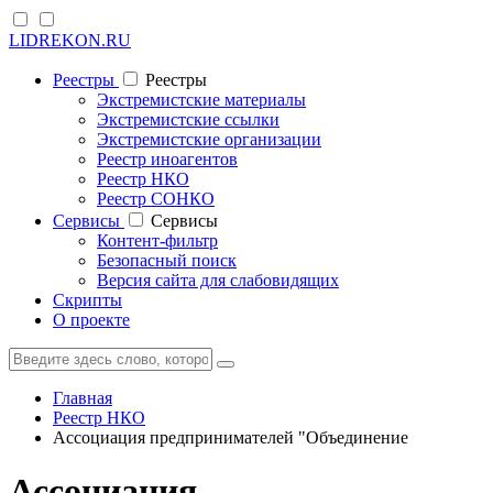
LIDREKON.RU
Реестры
Реестры
Экстремистские материалы
Экстремистские ссылки
Экстремистские организации
Реестр иноагентов
Реестр НКО
Реестр СОНКО
Cервисы
Cервисы
Контент-фильтр
Безопасный поиск
Версия сайта для слабовидящих
Скрипты
О проекте
Главная
Реестр НКО
Ассоциация предпринимателей "Объединение
Ассоциация