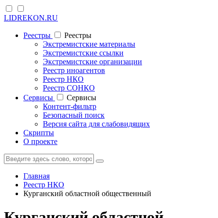
LIDREKON.RU
Реестры
Реестры
Экстремистские материалы
Экстремистские ссылки
Экстремистские организации
Реестр иноагентов
Реестр НКО
Реестр СОНКО
Cервисы
Cервисы
Контент-фильтр
Безопасный поиск
Версия сайта для слабовидящих
Скрипты
О проекте
Главная
Реестр НКО
Курганский областной общественный
Курганский областной