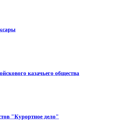
оксары
ойскового казачьего общества
тов "Курортное дело"