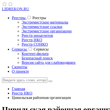
LIDREKON.RU
Реестры
Реестры
Экстремистские материалы
Экстремистские ссылки
Экстремистские организации
Реестр иноагентов
Реестр НКО
Реестр СОНКО
Cервисы
Cервисы
Контент-фильтр
Безопасный поиск
Версия сайта для слабовидящих
Скрипты
О проекте
Главная
Реестр НКО
Цивильская районная организация
Цивильская районная органи