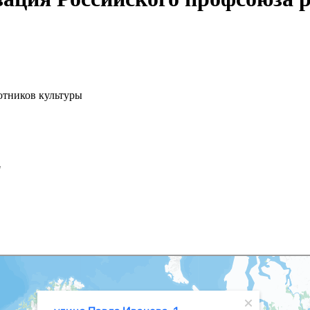
отников культуры
"