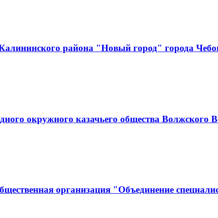
Калининского района "Новый город" города Чеб
адного окружного казачьего общества Волжского В
бщественная организация "Объединение специалис